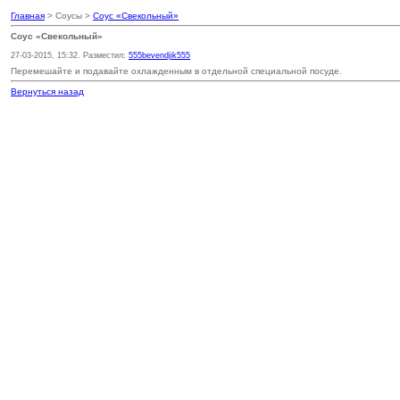
Главная
> Соусы >
Соус «Свекольный»
Соус «Свекольный»
27-03-2015, 15:32. Разместил:
555bevendjik555
Перемешайте и подавайте охлажденным в отдельной специальной посуде.
Вернуться назад