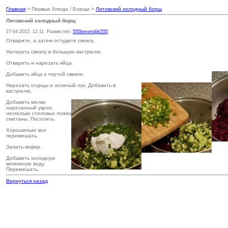
Главная
> Первые блюда / Борщи >
Литовский холодный борщ
Литовский холодный борщ
27-04-2015, 12:11. Разместил:
555bevendjik555
Отварите, а затем остудите свеклу.
Натереть свеклу в большую кастрюлю.
Отварить и нарезать яйца.
Добавить яйца к тертой свекле.
Нарезать огурцы и зеленый лук. Добавить в
кастрюлю.
Добавить мелко
нарезанный укроп,
несколько столовых ложек
сметаны. Посолить.
Хорошенько все
перемешать.
Залить кефир.
Добавить холодную
кипяченую воду.
Перемешать.
Вернуться назад