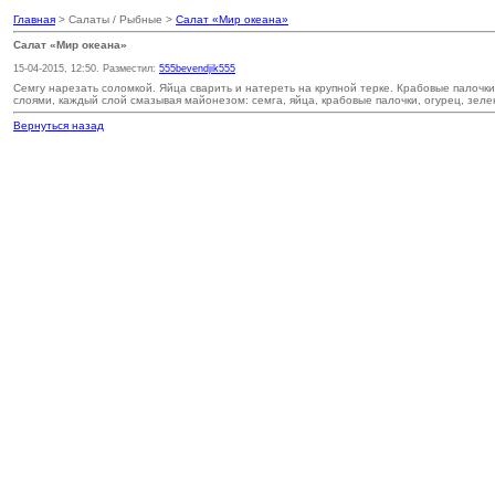
Главная
> Салаты / Рыбные >
Салат «Мир океана»
Салат «Мир океана»
15-04-2015, 12:50. Разместил:
555bevendjik555
Семгу нарезать соломкой. Яйца сварить и натереть на крупной терке. Крабовые палочк
слоями, каждый слой смазывая майонезом: семга, яйца, крабовые палочки, огурец, зеле
Вернуться назад