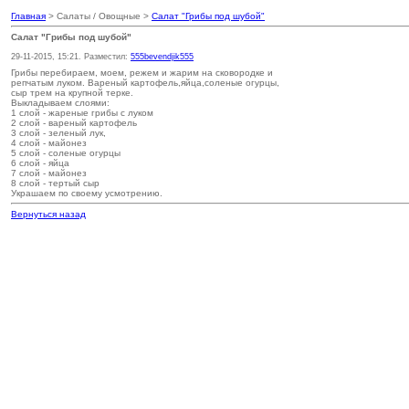
Главная
> Салаты / Овощные >
Салат "Грибы под шубой"
Салат "Грибы под шубой"
29-11-2015, 15:21. Разместил:
555bevendjik555
Грибы перебираем, моем, режем и жарим на сковородке и
репчатым луком. Вареный картофель,яйца,соленые огурцы,
сыр трем на крупной терке.
Выкладываем слоями:
1 слой - жареные грибы с луком
2 слой - вареный картофель
3 слой - зеленый лук,
4 слой - майонез
5 слой - соленые огурцы
6 слой - яйца
7 слой - майонез
8 слой - тертый сыр
Украшаем по своему усмотрению.
Вернуться назад