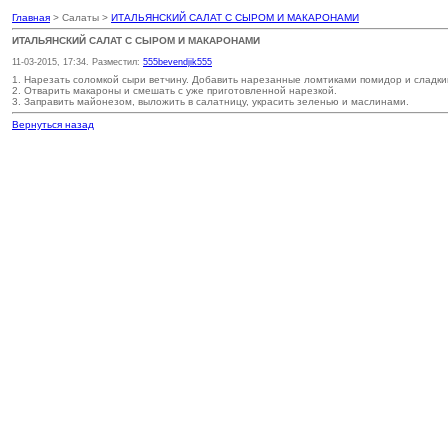
Главная
> Салаты >
ИТАЛЬЯНСКИЙ САЛАТ С СЫРОМ И МАКАРОНАМИ
ИТАЛЬЯНСКИЙ САЛАТ С СЫРОМ И МАКАРОНАМИ
11-03-2015, 17:34. Разместил:
555bevendjik555
1. Нарезать соломкой сыри ветчину. Добавить нарезанные ломтиками помидор и сладки
2. Отварить макароны и смешать с уже приготовленной нарезкой.
3. Заправить майонезом, выложить в салатницу, украсить зеленью и маслинами.
Вернуться назад