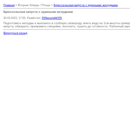
Главная
> Вторые блюда / Птица >
Брюссельская капуста с куриными желудками
Брюссельская капуста с куриными желудками
30-03-2015, 17:55. Разместил:
555bevendjik555
Подготовить желудки и выложить в глубокую сковороду, влить воду на 1см высоты сково
капусту, обжарить, приправить специями, посолить, тушить до готовности. Рубленый у
Вернуться назад