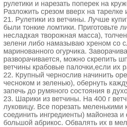
рулетики и нарезать поперек на круж
Разложить срезом вверх на тарелке 
21. Рулетики из ветчины. Лучше купи
были тонкие ломтики. Приготовьте л
несладкая творожная масса), толчен
зелени либо намазываю хреном со с
маринованного огурчика. Заворачива
разворачивается, можно скрепить ш
ветчины крабовые палочки,если их р
22. Крупный чернослив начинить оре
чесноком и зеленью), обернуть кажд
запечь до румяного состояния в духо
23. Шарики из ветчины. На 400 г ве
луковицу. Все порезать меленькими 
соединить ингредиенты) майонеза и
большой абрикос. Обвалять их в ме