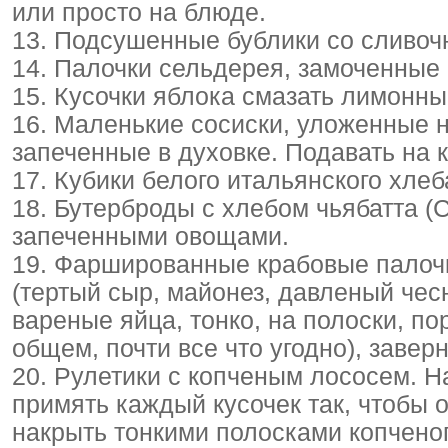
или просто на блюде.
13. Подсушенные бублики со сливоч
14. Палочки сельдерея, замоченные 
15. Кусочки яблока смазать лимонны
16. Маленькие сосиски, уложенные 
запеченные в духовке. Подавать на к
17. Кубики белого итальянского хле
18. Бутерброды с хлебом чьябатта (
запеченными овощами.
19. Фаршированные крабовые палочк
(тертый сыр, майонез, давленый че
вареные яйца, тонко, на полоски, п
общем, почти все что угодно), завер
20. Рулетики с копченым лососем. На
примять каждый кусочек так, чтобы 
накрыть тонкими полосками копченог