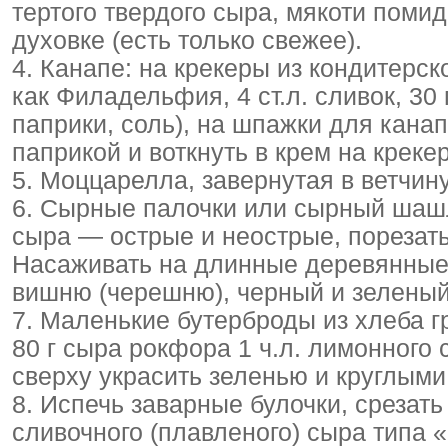
тертого твердого сыра, мякоти помид
духовке (есть только свежее).
4. Канапе: на крекеры из кондитерс
как Филадельфия, 4 ст.л. сливок, 30 
паприки, соль), на шпажки для кан
паприкой и воткнуть в крем на креке
5. Моццарелла, завернутая в ветчин
6. Сырные палочки или сырный шашл
сыра — острые и неострые, порезать
Насаживать на длинные деревянные 
вишню (черешню), черный и зеленый
7. Маленькие бутерброды из хлеба г
80 г сыра рокфора 1 ч.л. лимонного 
сверху украсить зеленью и круглым
8. Испечь заварные булочки, срезать
сливочного (плавленого) сыра типа 