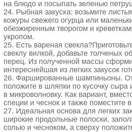
на блюдо и посыпать зеленью петру
24. Рыбная закуска: возьмите листь
кожуры свежего огурца или маленьки
обезжиренным творогом и креветкам
укропом.
25. Есть вареная свекла?Приготовьте
свеклу вилкой, добавьте толченых о
перец. Из полученной массы сформ
интереснейшая из легких закусок гот
26. Фаршированные шампиньоны. От
положите в шляпки по кусочку сыра 
в микроволновку. Как вариант, вмес
специи и чеснок и также поместите в
27. Идеальная основа для легких зак
широкие продольные полоски, запо
солью и чесноком, а сверху положит