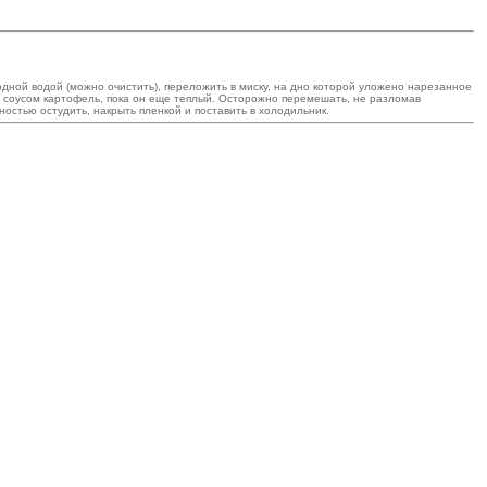
дной водой (можно очистить), переложить в миску, на дно которой уложено нарезанное
ть соусом картофель, пока он еще теплый. Осторожно перемешать, не разломав
остью остудить, накрыть пленкой и поставить в холодильник.