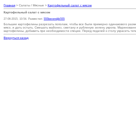
Главная
> Салаты / Мясные >
Картофельный салат с мясом
Картофельный салат с мясом
27-06-2015, 10:54. Разместил:
555bevendjik555
Большие картофелины разрезать пополам, чтобы все были примерно одинакового размера
мясо, и дать остыть. Смешать майонез, сметану и рубленую зелень укропа. Маринованн
картофелины, добавить при необходимости специи. Перед подачей к столу украсить тепл
Вернуться назад