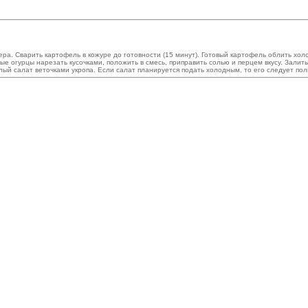
. Сварить картофель в кожуре до готовности (15 минут). Готовый картофель облить холо
ые огурцы нарезать кусочками, положить в смесь, приправить солью и перцем вкусу. Зали
ый салат веточками укропа. Если салат планируется подать холодным, то его следует полн