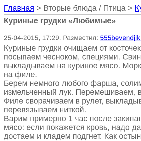
Главная
> Вторые блюда / Птица >
К
Куриные грудки «Любимые»
25-04-2015, 17:29. Разместил:
555bevendji
Куриные грудки очищаем от косточек
посыпаем чесноком, специями. Свин
выкладываем на куриное мясо. Мор
на филе.
Берем немного любого фарша, солим
измельченный лук. Перемешиваем, 
Филе сворачиваем в рулет, выклады
перевязываем ниткой.
Варим примерно 1 час после закипан
мясо: если покажется кровь, надо да
достаем и кладем подгнет. Как осты