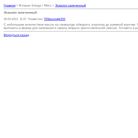
Главная
> Вторые блюда / Мясо >
Эскалоп запеченный
Эскалоп запеченный
28-03-2015, 11:07. Разместил:
555bevendjik555
С небольшим количеством масла на сковороде обжарить эскалопы до румяной корочки.
выложить в форму для запекания и сверху покрыть приготовленной смесью. Готовить в р
Вернуться назад