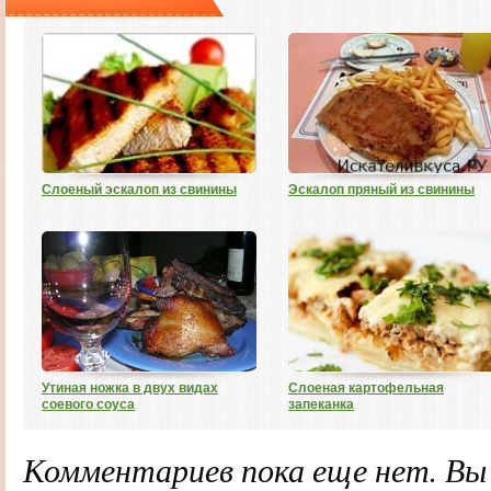
Слоеный эскалоп из свинины
Эскалоп пряный из свинины
Утиная ножка в двух видах
Слоеная картофельная
соевого соуса
запеканка
Комментариев пока еще нет. В