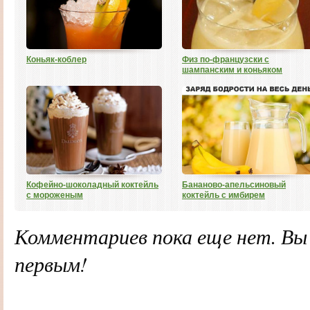
Коньяк-коблер
Физ по-французски с
шампанским и коньяком
Кофейно-шоколадный коктейль
Бананово-апельсиновый
с мороженым
коктейль с имбирем
Комментариев пока еще нет. В
первым!