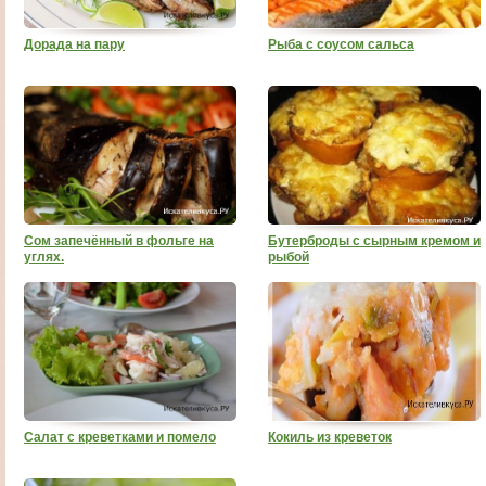
Дорада на пару
Рыба с соусом сальса
Сом запечённый в фольге на
Бутерброды с сырным кремом и
углях.
рыбой
Салат с креветками и помело
Кокиль из креветок