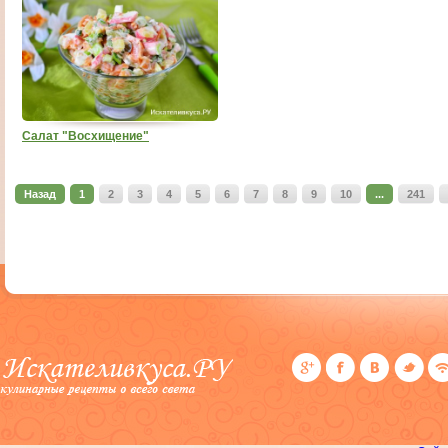
Салат "Восхищение"
Назад
1
2
3
4
5
6
7
8
9
10
...
241