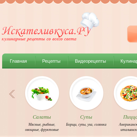
Главная
Рецепты
Видеорецепты
Кулина
Салаты
Супы
Пицц
Мясные
,
рыбные
,
Борщи
,
супы
,
уха
,
cолянка
Американс
овощные
,
фруктовые
итальянс