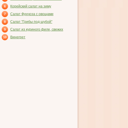
ВЕТЧИНОЙ
Корейский салат на зиму
6
Салат Фунчоза с овощами
7
Салат "Грибы под шубой"
8
Салат из куриного филе, свежих
9
огурцов и консервированных
Винегрет
10
шампиньонов