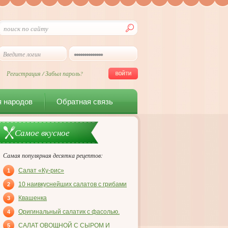
Регистрация
/
Забыл пароль?
я народов
Обратная связь
Самое вкусное
Самая популярная десятка рецептов:
Салат «Ку-рис»
1
10 наивкуснейших салатов с грибами
2
Квашенка
3
Оригинальный салатик с фасолью.
4
САЛАТ ОВОЩНОЙ С СЫРОМ И
5