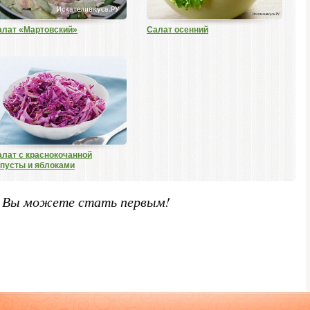
алат «Мартовский»
Салат осенний
алат с краснокочанной
апусты и яблоками
. Вы можете стать первым!