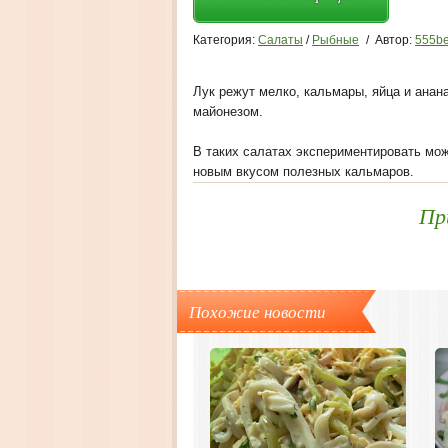
Категория:
Салаты
/
Рыбные
/
Автор:
555be
Лук режут мелко, кальмары, яйца и анан
майонезом.
В таких салатах экспериментировать мож
новым вкусом полезных кальмаров.
Пр
Похожие новости