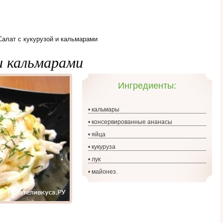
Салат с кукурузой и кальмарами
и кальмарами
Ингредиенты:
• кальмары
• консервированные ананасы
• яйца
• кукуруза
• лук
• майонез.