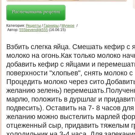
Распечатать рецепт
Категория:
Рецепты
/
Гарниры
/
Мучное
/
Автор:
555bevendjik555
(16.06.15)
Взбить слегка яйца. Смешать кефир с
молоко на огонь.Как только молоко нач
добавить кефир с яйцами и перемешат
поверхности "хлопьев", снять молоко с 
Процедить молоко через сито.Добавить 
желанию зелень) перемешать.Получен
марлю, положить в дуршлаг и придавить
подвесить). Оставить на 7- 8 часов дл
желанию можно выстелить марлей фор
отцеженный сыр, придавить тяжелым гр
холодильник на 3-4 часа .Для запекани