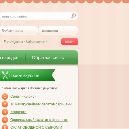
Регистрация
/
Забыл пароль?
я народов
Обратная связь
Самое вкусное
Самая популярная десятка рецептов:
Салат «Ку-рис»
1
10 наивкуснейших салатов с грибами
2
Квашенка
3
Оригинальный салатик с фасолью.
4
САЛАТ ОВОЩНОЙ С СЫРОМ И
5