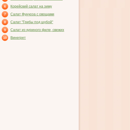
ВЕТЧИНОЙ
Корейский салат на зиму
6
Салат Фунчоза с овощами
7
Салат "Грибы под шубой"
8
Салат из куриного филе, свежих
9
огурцов и консервированных
Винегрет
10
шампиньонов