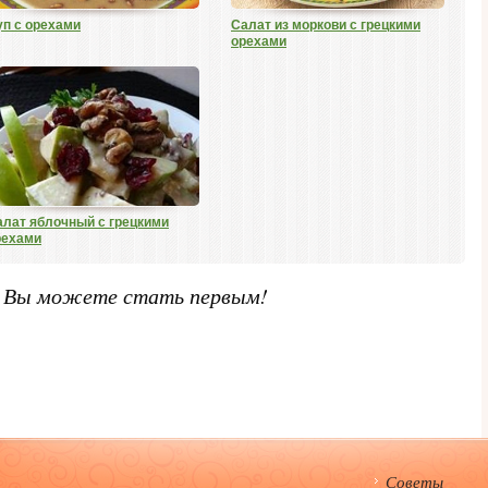
уп с орехами
Салат из моркови с грецкими
орехами
алат яблочный с грецкими
рехами
. Вы можете стать первым!
Советы