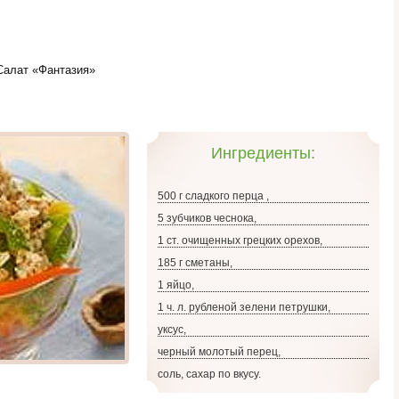
Салат «Фантазия»
Ингредиенты:
500 г сладкого перца ,
5 зубчиков чеснока,
1 ст. очищенных грецких орехов,
185 г сметаны,
1 яйцо,
1 ч. л. рубленой зелени петрушки,
уксус,
черный молотый перец,
соль, сахар по вкусу.