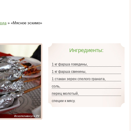
юда
» «Мясное эскимо»
Ингредиенты:
1 кг фарша говядины,
1 кг фарша свинины,
1 стакан зерен спелого граната,
соль,
перец молотый,
специи к мясу.