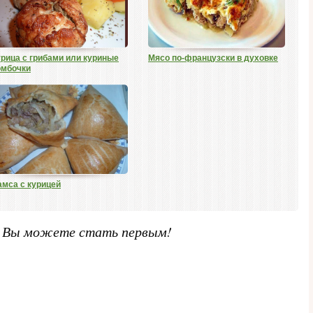
урица с грибами или куриные
Мясо по-французски в духовке
омбочки
амса с курицей
. Вы можете стать первым!