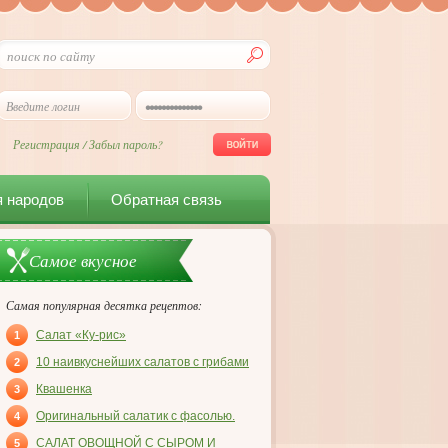
Регистрация
/
Забыл пароль?
я народов
Обратная связь
Самое вкусное
Самая популярная десятка рецептов:
Салат «Ку-рис»
1
10 наивкуснейших салатов с грибами
2
Квашенка
3
Оригинальный салатик с фасолью.
4
САЛАТ ОВОЩНОЙ С СЫРОМ И
5