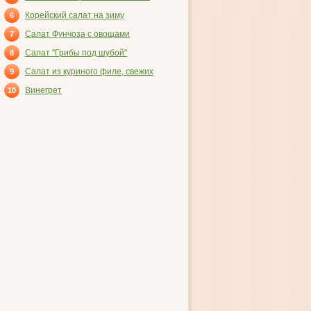
ВЕТЧИНОЙ
Корейский салат на зиму
6
Салат Фунчоза с овощами
7
Салат "Грибы под шубой"
8
Салат из куриного филе, свежих
9
огурцов и консервированных
Винегрет
10
шампиньонов