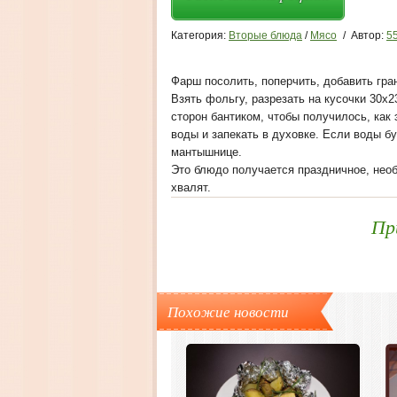
Категория:
Вторые блюда
/
Мясо
/
Автор:
5
Фарш посолить, поперчить, добавить гра
Взять фольгу, разрезать на кусочки 30x
сторон бантиком, чтобы получилось, как
воды и запекать в духовке. Если воды б
мантышнице.
Это блюдо получается праздничное, необы
хвалят.
Пр
Похожие новости