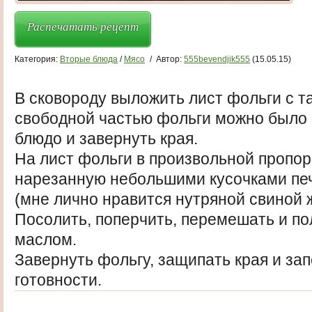
Распечатать рецепт
Категория:
Вторые блюда
/
Мясо
/
Автор:
555bevendjik555
(15.05.15)
В сковороду выложить лист фольги с т
свободной частью фольги можно было
блюдо и завернуть края.
На лист фольги в произвольной пропо
нарезанную небольшими кусочками пече
(мне лично нравится нутряной свиной ж
Посолить, поперчить, перемешать и п
маслом.
Завернуть фольгу, защипать края и зап
готовности.