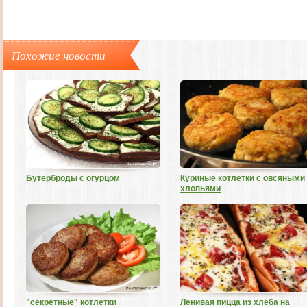
Похожие новости
Бутерброды с огурцом
Куриные котлетки с овсяными
хлопьями
"секретные" котлетки
Ленивая пицца из хлеба на