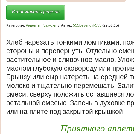
Распечатать рецепт
Категория:
Рецепты
/
Закуски
/
Автор:
555bevendjik555
(29.08.15)
Хлеб нарезать тонкими ломтиками, пож
стороны и перевернуть. Отдельно смеш
растительное и сливочное масло. Уло
маслом глубокую сковороду или против
Брынзу или сыр натереть на средней те
молоко и тщательно перемешать. Зали
смеси, сверху положить оставшиеся ло
остальной смесью. Запечь в духовке п
или на плите под закрытой крышкой.
Приятного аппет