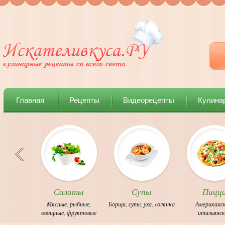
Главная
Рецепты
Видеорецепты
Кулина
Салаты
Супы
Пицц
Мясные
,
рыбные
,
Борщи
,
супы
,
уха
,
cолянка
Американс
овощные
,
фруктовые
итальянс