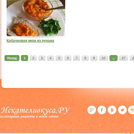
Кабачковая икра из рукава
Назад
1
2
3
4
5
6
7
8
9
10
...
27