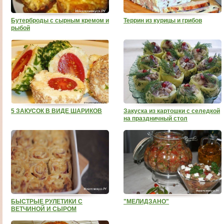
Бутерброды с сырным кремом и
Террин из курицы и грибов
рыбой
5 ЗАКУСОК В ВИДЕ ШАРИКОВ
Закуска из картошки с селедкой
на праздничный стол
БЫСТРЫЕ РУЛЕТИКИ С
"МЕЛИДЗАНО"
ВЕТЧИНОЙ И СЫРОМ