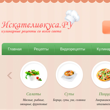
Главная
Рецепты
Видеорецепты
Кулина
Салаты
Супы
Пицц
Мясные
,
рыбные
,
Борщи
,
супы
,
уха
,
cолянка
Американс
овощные
,
фруктовые
итальянс