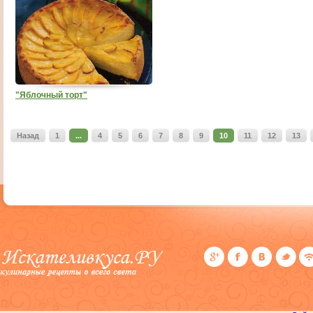
"Яблочный торт"
Назад
1
...
4
5
6
7
8
9
10
11
12
13