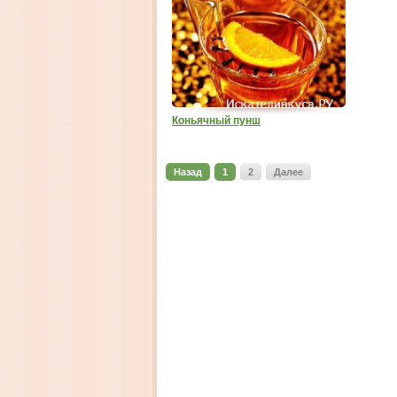
Коньячный пунш
Назад
1
2
Далее