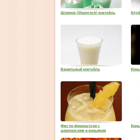
Шэмрок (Shamrock) коктейль
Клуб
Ванильный коктейль
Конь
Физ по-французски с
Конь
шампанским и коньяком