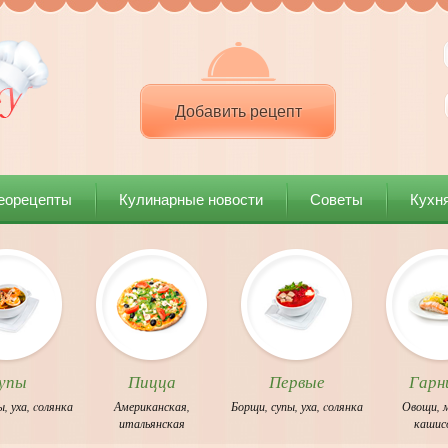
Добавить рецепт
еорецепты
Кулинарные новости
Советы
Кухн
упы
Пицца
Первые
Гарн
ы
,
уха
,
cолянка
Американская
,
Борщи
,
супы
,
уха
,
cолянка
Овощи
,
итальянская
каши
с