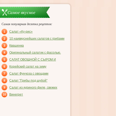
Самое вкусное
Самая популярная десятка рецептов:
Салат «Ку-рис»
1
10 наивкуснейших салатов с грибами
2
Квашенка
3
Оригинальный салатик с фасолью.
4
САЛАТ ОВОЩНОЙ С СЫРОМ И
5
ВЕТЧИНОЙ
Корейский салат на зиму
6
Салат Фунчоза с овощами
7
Салат "Грибы под шубой"
8
Салат из куриного филе, свежих
9
огурцов и консервированных
Винегрет
10
шампиньонов