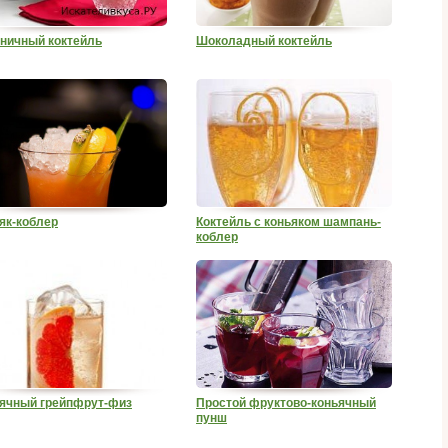
ничный коктейль
Шоколадный коктейль
як-коблер
Коктейль с коньяком шампань-
коблер
ячный грейпфрут-физ
Простой фруктово-коньячный
пунш