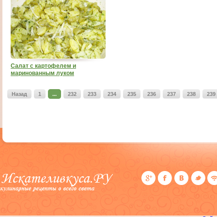
Салат с картофелем и
маринованным луком
Назад
1
...
232
233
234
235
236
237
238
239