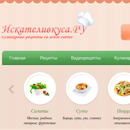
Главная
Рецепты
Видеорецепты
Кулина
Салаты
Супы
Пицц
Мясные
,
рыбные
,
Борщи
,
супы
,
уха
,
cолянка
Американс
овощные
,
фруктовые
итальянс