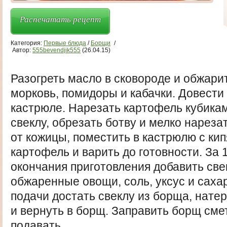
Распечатать рецепт
Категория:
Первые блюда
/
Борщи
/
Автор:
555bevendjik555
(26.04.15)
Разогреть масло в сковороде и обжари
морковь, помидоры и кабачки. Довести 
кастрюле. Нарезать картофель кубика
свеклу, обрезать ботву и мелко нареза
от кожицы, поместить в кастрюлю с ки
картофель и варить до готовности. За 
окончания приготовления добавить све
обжаренные овощи, соль, уксус и сахар
подачи достать свеклу из борща, натер
и вернуть в борщ. Заправить борщ сме
подавать.