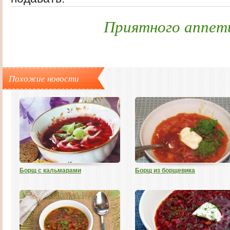
Приятного аппет
Похожие новости
Борщ с кальмарами
Борщ из борщевика