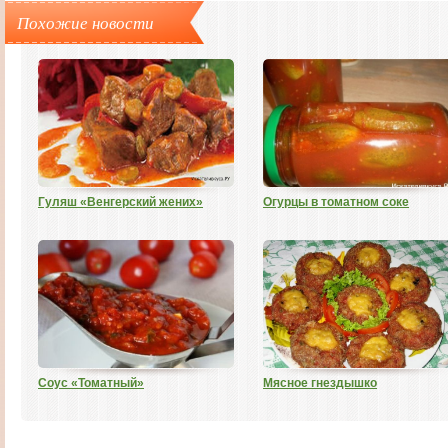
Похожие новости
Гуляш «Венгерский жених»
Огурцы в томатном соке
Соус «Томатный»
Мясное гнездышко