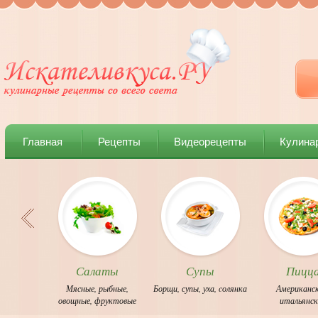
Главная
Рецепты
Видеорецепты
Кулина
Салаты
Супы
Пицц
Мясные
,
рыбные
,
Борщи
,
супы
,
уха
,
cолянка
Американс
овощные
,
фруктовые
итальянс