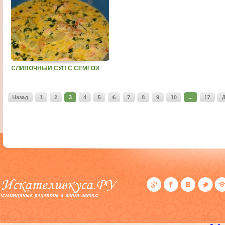
СЛИВОЧНЫЙ СУП С СЕМГОЙ
Назад
1
2
3
4
5
6
7
8
9
10
...
17