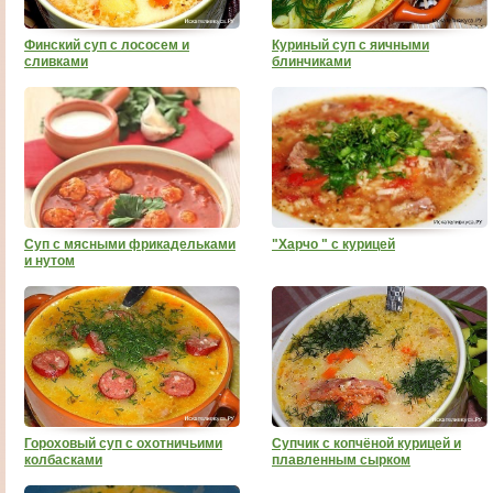
Финский суп с лососем и
Куриный суп с яичными
сливками
блинчиками
Суп с мясными фрикадельками
"Харчо " с курицей
и нутом
Гороховый суп с охотничьими
Cупчик с копчёной курицей и
колбасками
плавленным сырком