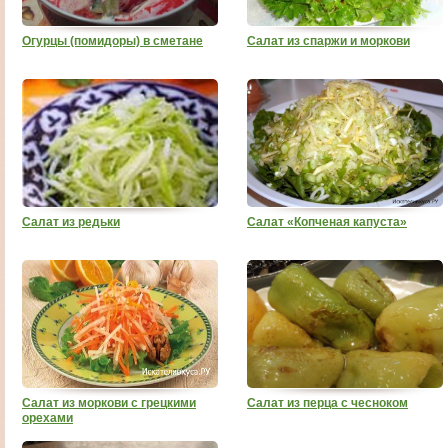
Огурцы (помидоры) в сметане
Салат из спаржи и моркови
Салат из редьки
Салат «Копченая капуста»
Салат из моркови с грецкими
Салат из перца с чесноком
орехами