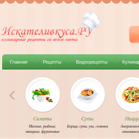
Главная
Рецепты
Видеорецепты
Кулина
Салаты
Супы
Пицц
Мясные
,
рыбные
,
Борщи
,
супы
,
уха
,
cолянка
Американс
овощные
,
фруктовые
итальянс