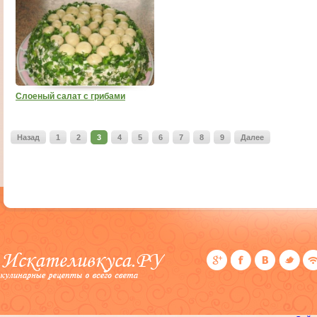
Слоеный салат с грибами
Назад
1
2
3
4
5
6
7
8
9
Далее