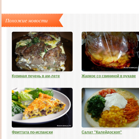
Похожие новости
Куриная печень в ам-лете
Жаркое со свининой в рукаве
Фриттата по-испански
Салат "Калейдоскоп"