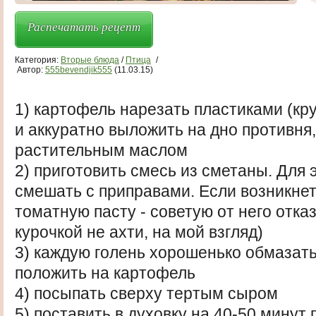
Распечатать рецепт
Категория:
Вторые блюда
/
Птица
/
Автор:
555bevendjik555
(11.03.15)
1) картофель нарезать пластиками (кр
и аккуратно выложить на дно противня
растительным маслом
2) приготовить смесь из сметаны. Для 
смешать с приправами. Если возникне
томатную пасту - советую от него отка
курочкой не ахти, на мой взгляд)
3) каждую голень хорошенько обмазат
положить на картофель
4) посыпать сверху тертым сыром
5) поставить в духовку на 40-50 минут п