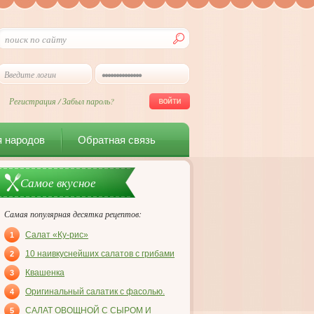
Регистрация
/
Забыл пароль?
я народов
Обратная связь
Самое вкусное
Самая популярная десятка рецептов:
Салат «Ку-рис»
1
10 наивкуснейших салатов с грибами
2
Квашенка
3
Оригинальный салатик с фасолью.
4
САЛАТ ОВОЩНОЙ С СЫРОМ И
5