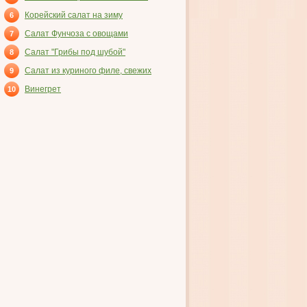
ВЕТЧИНОЙ
Корейский салат на зиму
6
Салат Фунчоза с овощами
7
Салат "Грибы под шубой"
8
Салат из куриного филе, свежих
9
огурцов и консервированных
Винегрет
10
шампиньонов