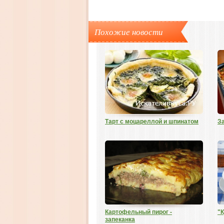
Похожие новости
Тарт с моцареллой и шпинатом
З
Картофельный пирог -
"
запеканка