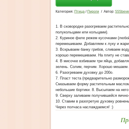
Категория:
Птица
/
Пироги
/
Автор:
555beve
1. В сковородке разогреваем раститель
полукольцами или кольцами).
2. Куриное филе режем кусочками (любо
перемешиваем. Добавляем к луку и жарим
3. Вскрываем банку грибов, сливаем воду
хорошо перемешиваем. На плиту не стави
4. В мисочке взбиваем три яйца, добавля
зелень. Солим, перчим. Хорошо мешаем.
6. Разогреваем духовку до 200о.
7. Пласт теста (предварительно размор
Смазываем форму растительным маслом 
небольшие бортики. 8. Высыпаем на него
9. Сверху заливаем получившейся яично-
10. Ставим в разогретую духовку ровнен
Через полчаса наслаждаемся! :)
Пр