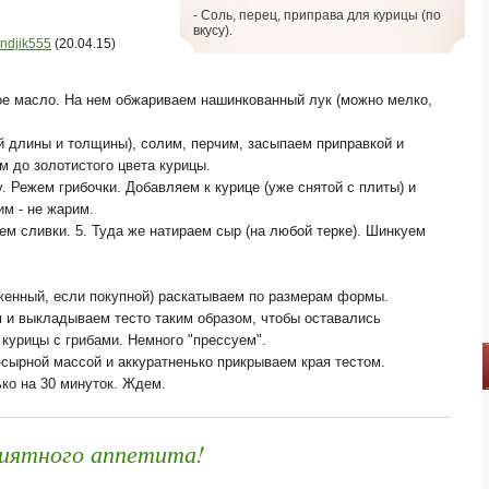
- Соль, перец, приправа для курицы (по
вкусу).
ndjik555
(20.04.15)
ное масло. На нем обжариваем нашинкованный лук (можно мелко,
й длины и толщины), солим, перчим, засыпаем приправкой и
 до золотистого цвета курицы.
. Режем грибочки. Добавляем к курице (уже снятой с плиты) и
м - не жарим.
ем сливки. 5. Туда же натираем сыр (на любой терке). Шинкуем
оженный, если покупной) раскатываем по размерам формы.
и выкладываем тесто таким образом, чтобы оставались
 курицы с грибами. Немного "прессуем".
сырной массой и аккуратненько прикрываем края тестом.
ько на 30 минуток. Ждем.
иятного аппетита!