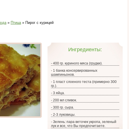
юда
»
Птица
» Пирог с курицей
Ингредиенты:
- 400 гр. куриного мяса (грудки).
- 1 банка консервированных
шампиньонов.
- 1 пласт слоеного теста (примерно 300
гр.).
- 3 яйца.
- 200 мл сливок.
- 300 гр. сыра.
- 2-3 луковицы.
- Зелень: пара веточек укропа, зеленый
лук и все, что Вы предпочитаете.