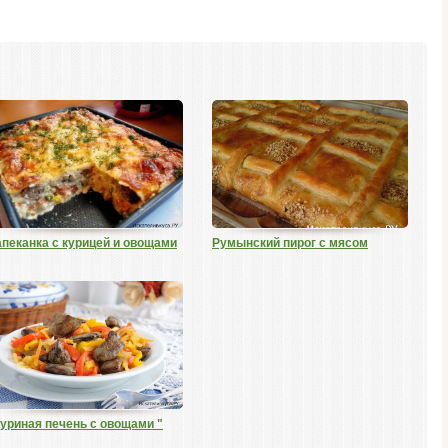
апеканка с курицей и овощами
Румынский пирог с мясом
Куриная печень с овощами "