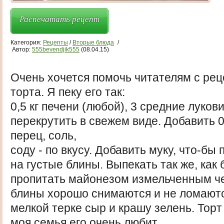
Распечатать рецепт
Категория:
Рецепты
/
Вторые блюда
/
Автор:
555bevendjik555
(08.04.15)
Очень хочется помочь читателям с ре
торта. Я пеку его так:
0,5 кг печени (любой), 3 средние лукови
перекрутить в свежем виде. Добавить 0,
перец, соль,
соду - по вкусу. Добавить муку, что-бы
на густые блины. Выпекать так же, как
пропитать майонезом измельченным ч
блины хорошо снимаются и не ломаютс
мелкой терке сыр и крашу зелень. Торт
моя семья его очень любит.