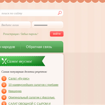
Регистрация
/
Забыл пароль?
я народов
Обратная связь
Самое вкусное
Самая популярная десятка рецептов:
Салат «Ку-рис»
1
10 наивкуснейших салатов с грибами
2
Квашенка
3
Оригинальный салатик с фасолью.
4
САЛАТ ОВОЩНОЙ С СЫРОМ И
5