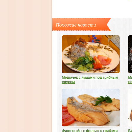
Похожие новости
Мешочек с яйцами под грибным
Мя
соусом
п
Филе рыбы в фольге с грибами
Б