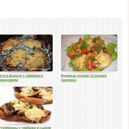
со в фольге с грибами и
Куриные голени «Сладкая
омидорами
парочка»
утерброды с грибами и сыром