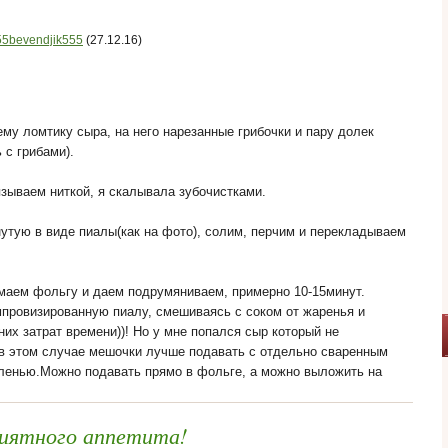
55bevendjik555
(27.12.16)
у ломтику сыра, на него нарезанные грибочки и пару долек
 с грибами).
зываем ниткой, я скалывала зубочистками.
утую в виде пиалы(как на фото), солим, перчим и перекладываем
имаем фольгу и даем подрумяниваем, примерно 10-15минут.
мпровизированную пиалу, смешиваясь с соком от жаренья и
их затрат времени))! Но у мне попался сыр который не
 в этом случае мешочки лучше подавать с отдельно сваренным
ленью.Можно подавать прямо в фольге, а можно выложить на
иятного аппетита!