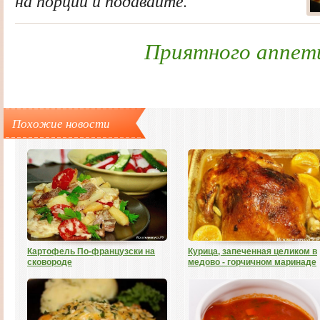
на порции и подавайте.
Приятного аппет
Похожие новости
Картофель По-французски на
Курица, запеченная целиком в
сковороде
медово - горчичном маринаде