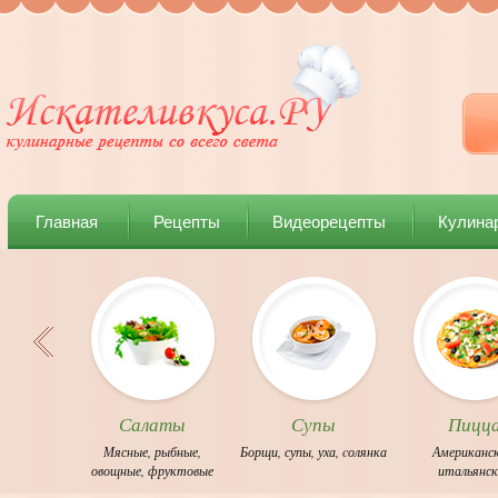
Главная
Рецепты
Видеорецепты
Кулина
Салаты
Супы
Пицц
Мясные
,
рыбные
,
Борщи
,
супы
,
уха
,
cолянка
Американс
овощные
,
фруктовые
итальянс