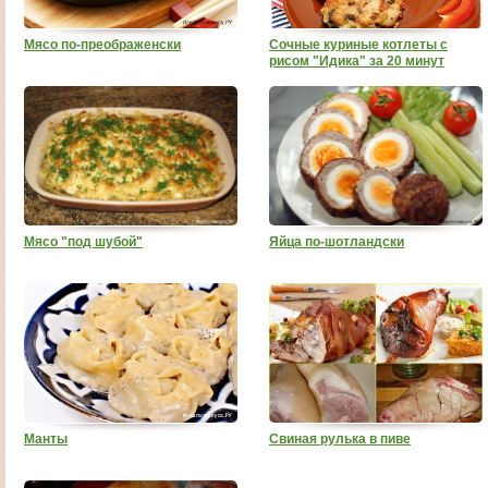
Мясо по-преображенски
Сочные куриные котлеты с
рисом "Идика" за 20 минут
Мясо "под шубой"
Яйца по-шотландски
Манты
Свиная рулька в пиве