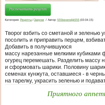
Распечатать рецепт
Категория:
Рецепты
/
Закуски
/
Автор:
555bevendjik555
(03.04.15)
Творог взбить со сметаной и зеленью у
посолить и приправить перцем, взбива
Добавить в получившуюся
массу нарезанные мелкими кубиками ф
огурец перемешать. Разделить массу 
и сформовать шарики. Половину шарик
семенах кунжута, оставшиеся - в черн
на тарелку, украсить зеленью и подават
Приятного аппет