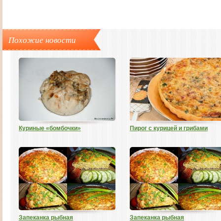
Похожие новости
Куриные «бомбочки»
Пирог с курицей и грибами
Запеканка рыбная
Запеканка рыбная