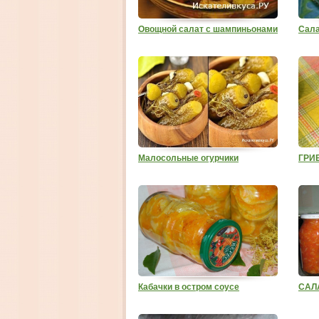
Овощной салат с шампиньонами
Сала
Малосольные огурчики
ГРИ
Кабачки в остром соусе
САЛ