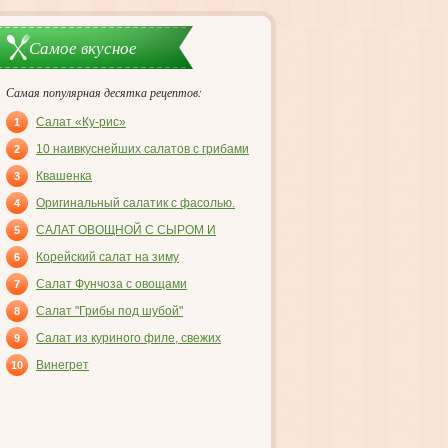
Самое вкусное
Самая популярная десятка рецептов:
Салат «Ку-рис»
1
10 наивкуснейших салатов с грибами
2
Квашенка
3
Оригинальный салатик с фасолью.
4
САЛАТ ОВОЩНОЙ С СЫРОМ И
5
ВЕТЧИНОЙ
Корейский салат на зиму
6
Салат Фунчоза с овощами
7
Салат "Грибы под шубой"
8
Салат из куриного филе, свежих
9
огурцов и консервированных
Винегрет
10
шампиньонов