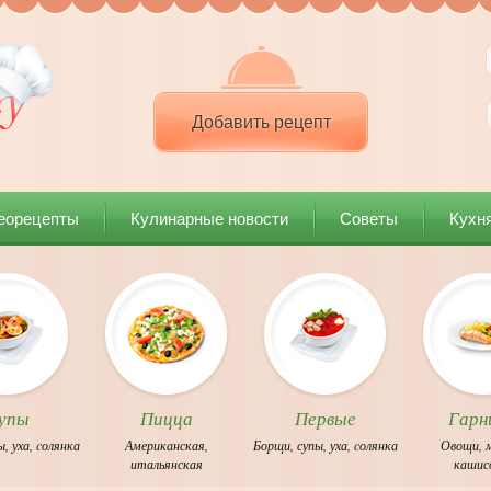
Добавить рецепт
еорецепты
Кулинарные новости
Советы
Кухн
упы
Пицца
Первые
Гарн
ы
,
уха
,
cолянка
Американская
,
Борщи
,
супы
,
уха
,
cолянка
Овощи
,
итальянская
каши
с