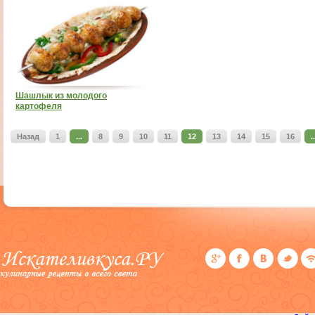
Шашлык из молодого
картофеля
Назад
1
...
8
9
10
11
12
13
14
15
16
..