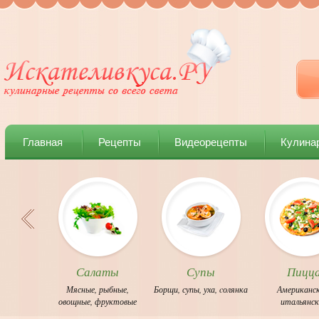
Главная
Рецепты
Видеорецепты
Кулина
Салаты
Супы
Пицц
Мясные
,
рыбные
,
Борщи
,
супы
,
уха
,
cолянка
Американс
овощные
,
фруктовые
итальянс