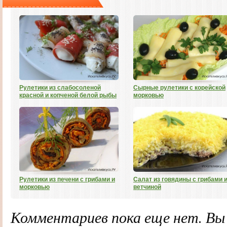
Рулетики из слабосоленой
Сырные рулетики с корейской
красной и копченой белой рыбы
морковью
Рулетики из печени с грибами и
Салат из говядины с грибами 
морковью
ветчиной
Комментариев пока еще нет. В