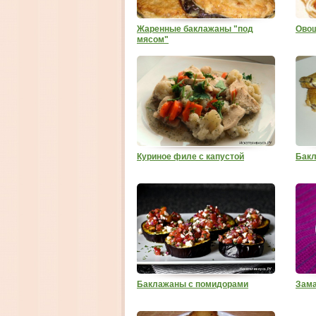
Жаренные баклажаны "под
Овощ
мясом"
Куриное филе с капустой
Бакл
Баклажаны с помидорами
Зам