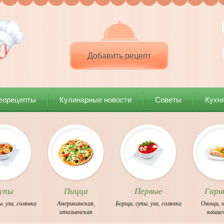
Добавить рецепт
еорецепты
Кулинарные новости
Советы
Кухн
упы
Пицца
Первые
Гарн
ы
,
уха
,
cолянка
Американская
,
Борщи
,
супы
,
уха
,
cолянка
Овощи
,
итальянская
каши
с