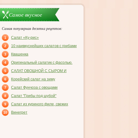
Самое вкусное
Самая популярная десятка рецептов:
Салат «Ку-рис»
1
10 наивкуснейших салатов с грибами
2
Квашенка
3
Оригинальный салатик с фасолью.
4
САЛАТ ОВОЩНОЙ С СЫРОМ И
5
ВЕТЧИНОЙ
Корейский салат на зиму
6
Салат Фунчоза с овощами
7
Салат "Грибы под шубой"
8
Салат из куриного филе, свежих
9
огурцов и консервированных
Винегрет
10
шампиньонов