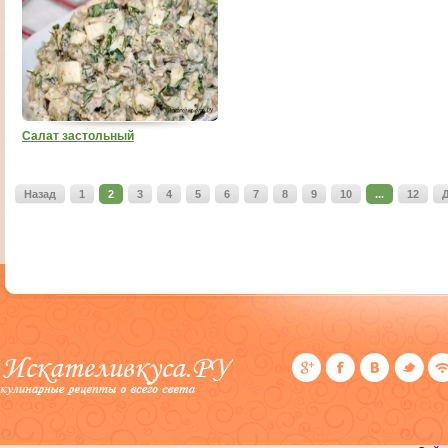
Салат застольный
Назад
1
2
3
4
5
6
7
8
9
10
...
12