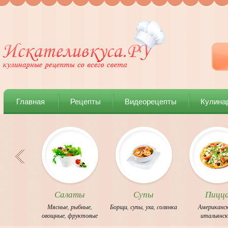
Главная
Рецепты
Видеорецепты
Кулина
Салаты
Супы
Пицц
Мясные
,
рыбные
,
Борщи
,
супы
,
уха
,
cолянка
Американс
овощные
,
фруктовые
итальянс