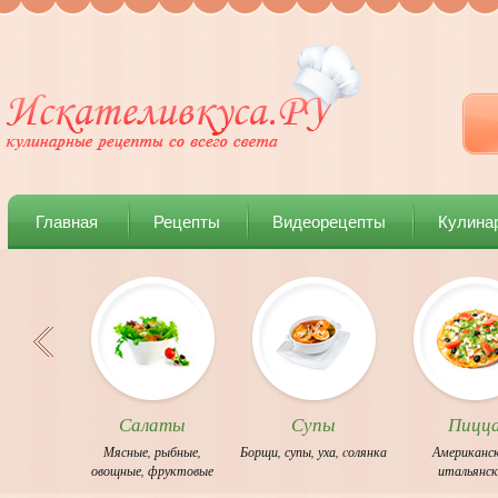
Главная
Рецепты
Видеорецепты
Кулина
Салаты
Супы
Пицц
Мясные
,
рыбные
,
Борщи
,
супы
,
уха
,
cолянка
Американс
овощные
,
фруктовые
итальянс