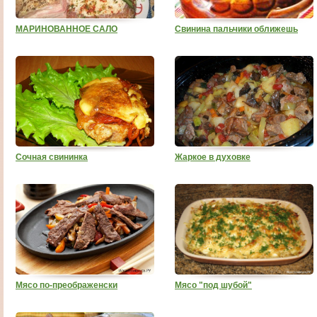
МАРИНОВАННОЕ САЛО
Свинина пальчики оближешь
Cочная свининка
Жаркое в духовке
Мясо по-преображенски
Мясо "под шубой"