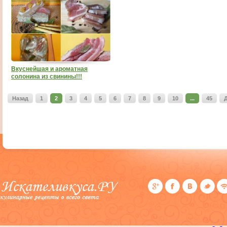
Вкуснейшая и ароматная
солонина из свинины!!!
Назад
1
2
3
4
5
6
7
8
9
10
...
45