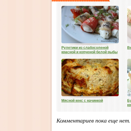
Рулетики из слабосоленой
В
красной и копченой белой рыбы
Мясной кекс с начинкой
Б
к
Комментариев пока еще нет