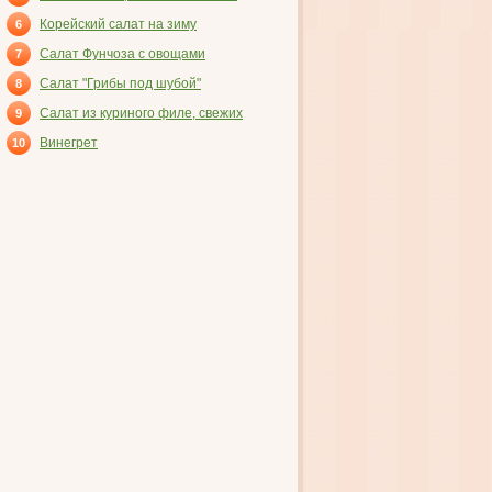
ВЕТЧИНОЙ
Корейский салат на зиму
6
Салат Фунчоза с овощами
7
Салат "Грибы под шубой"
8
Салат из куриного филе, свежих
9
огурцов и консервированных
Винегрет
10
шампиньонов