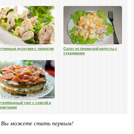
етчинные рулетики с творогом
Салат из пекинской капусты с
сухариками
утербродный торт с семгой и
реветками
. Вы можете стать первым!