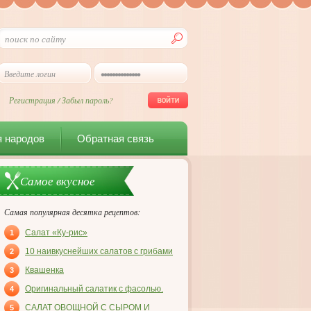
Регистрация
/
Забыл пароль?
я народов
Обратная связь
Самое вкусное
Самая популярная десятка рецептов:
Салат «Ку-рис»
1
10 наивкуснейших салатов с грибами
2
Квашенка
3
Оригинальный салатик с фасолью.
4
САЛАТ ОВОЩНОЙ С СЫРОМ И
5