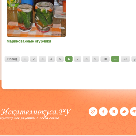
Маринованные огурчики
Назад
1
2
3
4
5
6
7
8
9
10
...
22