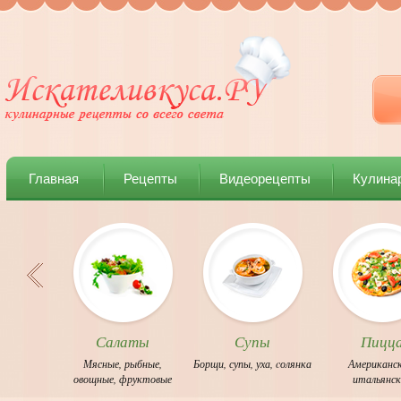
Главная
Рецепты
Видеорецепты
Кулина
Салаты
Супы
Пицц
Мясные
,
рыбные
,
Борщи
,
супы
,
уха
,
cолянка
Американс
овощные
,
фруктовые
итальянс