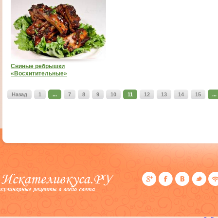
Свиные ребрышки
«Восхитительные»
Назад
1
...
7
8
9
10
11
12
13
14
15
...