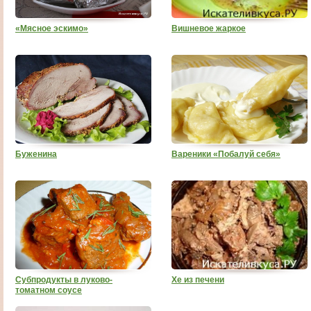
«Мясное эскимо»
Вишневое жаркое
Буженина
Вареники «Побалуй себя»
Субпродукты в луково-
Хе из печени
томатном соусе