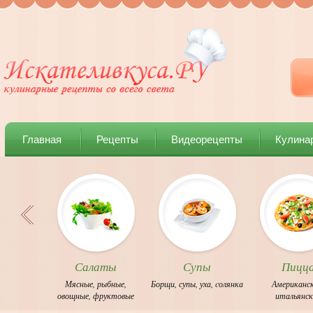
Главная
Рецепты
Видеорецепты
Кулина
Салаты
Супы
Пицц
Мясные
,
рыбные
,
Борщи
,
супы
,
уха
,
cолянка
Американс
овощные
,
фруктовые
итальянс