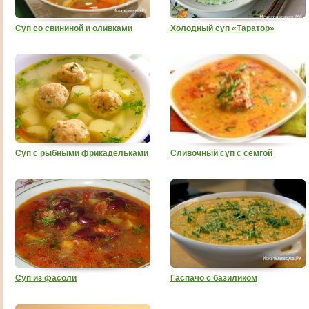
Суп со свининой и оливками
Холодный суп «Таратор»
Суп с рыбными фрикадельками
Сливочный суп с семгой
Суп из фасоли
Гаспачо с базиликом