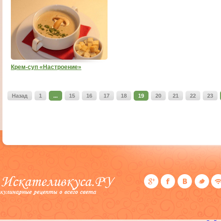
Крем-суп «Настроение»
Назад
1
...
15
16
17
18
19
20
21
22
23