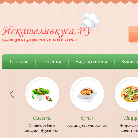
Главная
Рецепты
Видеорецепты
Кулина
Салаты
Супы
Пицц
Мясные
,
рыбные
,
Борщи
,
супы
,
уха
,
cолянка
Американс
овощные
,
фруктовые
итальянс