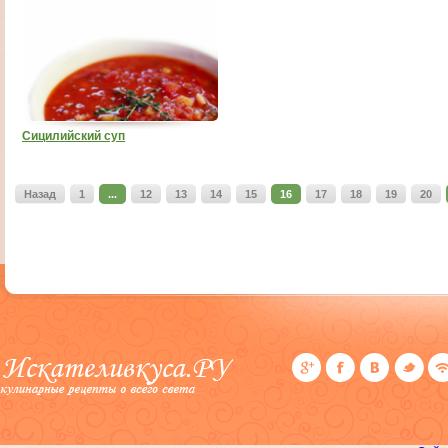
Сицилийский суп
Назад
1
...
12
13
14
15
16
17
18
19
20