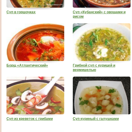
Суп в горшочках
Суп «Кубанский» с овощами и
рисом
Борщ «Атлантический»
Грибной суп с курицей и
вермишелью
Суп из креветок с грибами
Суп куриный с галушками