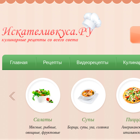
Главная
Рецепты
Видеорецепты
Кулина
Салаты
Супы
Пицц
Мясные
,
рыбные
,
Борщи
,
супы
,
уха
,
cолянка
Американс
овощные
,
фруктовые
итальянс