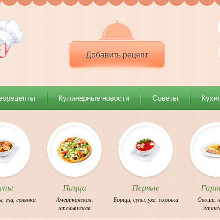
Добавить рецепт
еорецепты
Кулинарные новости
Советы
Кухн
упы
Пицца
Первые
Гарн
ы
,
уха
,
cолянка
Американская
,
Борщи
,
супы
,
уха
,
cолянка
Овощи
,
итальянская
каши
с