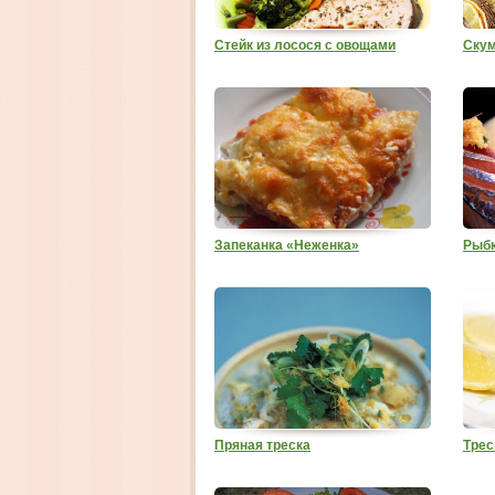
Стейк из лосося с овощами
Скум
Запеканка «Неженка»
Рыбк
Пряная треска
Трес