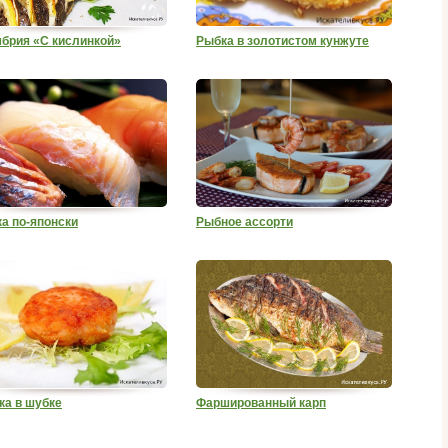
брия «С кислинкой»
Рыбка в золотистом кунжуте
а по-японски
Рыбное ассорти
ка в шубке
Фаршированный карп