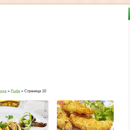
юда
»
Рыба
» Страница 10