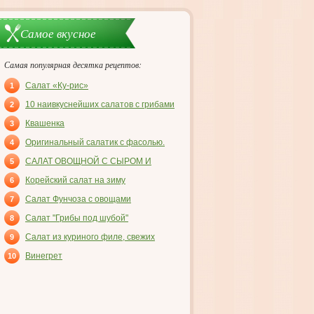
Самое вкусное
Самая популярная десятка рецептов:
Салат «Ку-рис»
1
10 наивкуснейших салатов с грибами
2
Квашенка
3
Оригинальный салатик с фасолью.
4
САЛАТ ОВОЩНОЙ С СЫРОМ И
5
ВЕТЧИНОЙ
Корейский салат на зиму
6
Салат Фунчоза с овощами
7
Салат "Грибы под шубой"
8
Салат из куриного филе, свежих
9
огурцов и консервированных
Винегрет
10
шампиньонов